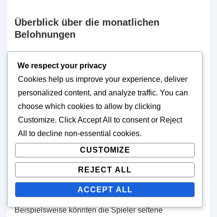
Überblick über die monatlichen
Belohnungen
Der monatliche Battle Pass in Star Trek Fleet
We respect your privacy
Command umfasst typischerweise eine Mischung aus
Cookies help us improve your experience, deliver
Ressourcen, Schiffsplänen und exklusiven
personalized content, and analyze traffic. You can
Gegenständen, die das Gameplay verbessern. Die
choose which cookies to allow by clicking
Spieler können mit Belohnungen rechnen, die sowohl
Customize
. Click
Accept All
to consent or
Reject
neuen als auch erfahrenen Nutzern zugutekommen,
All
to decline non-essential cookies.
sodass jeder vom Pass profitiert. Die Struktur
CUSTOMIZE
beinhaltet normalerweise ein gestaffeltes System, bei
dem die Spieler Belohnungen freischalten, während
REJECT ALL
sie Herausforderungen meistern.
ACCEPT ALL
Beispielsweise könnten die Spieler seltene