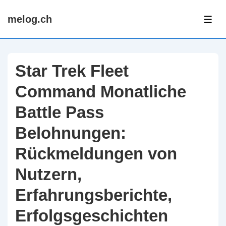
↓
melog.ch
Skip
ME
to
Main
Content
Star Trek Fleet
Command Monatliche
Battle Pass
Belohnungen:
Rückmeldungen von
Nutzern,
Erfahrungsberichte,
Erfolgsgeschichten