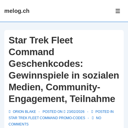
↓
melog.ch
Skip
ME
to
Main
Content
Star Trek Fleet
Command
Geschenkcodes:
Gewinnspiele in sozialen
Medien, Community-
Engagement, Teilnahme
ORION BLAKE
POSTED ON
23/02/2026
POSTED IN
STAR TREK FLEET COMMAND PROMO-CODES
NO
COMMENTS