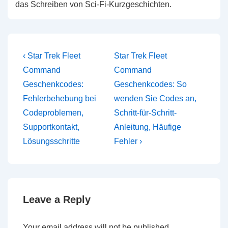
das Schreiben von Sci-Fi-Kurzgeschichten.
Post
Previous
Next
‹ Star Trek Fleet
Star Trek Fleet
Post
Post
navigation
Command
Command
is
is
Geschenkcodes:
Geschenkcodes: So
Fehlerbehebung bei
wenden Sie Codes an,
Codeproblemen,
Schritt-für-Schritt-
Supportkontakt,
Anleitung, Häufige
Lösungsschritte
Fehler ›
Leave a Reply
Your email address will not be published.