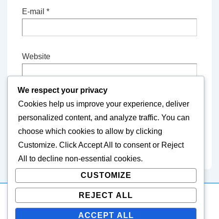
E-mail
*
Website
We respect your privacy
Save my name, email, and website in this
Cookies help us improve your experience, deliver
browser for the next time I comment.
personalized content, and analyze traffic. You can
choose which cookies to allow by clicking
Customize
. Click
Accept All
to consent or
Reject
All
to decline non-essential cookies.
CUSTOMIZE
REJECT ALL
Copyright © 2026
melog.ch
| Powered by
Responsive Theme
ACCEPT ALL