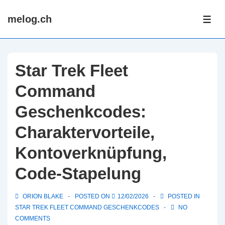
↓
melog.ch
Skip
ME
to
Main
Content
Star Trek Fleet
Command
Geschenkcodes:
Charaktervorteile,
Kontoverknüpfung,
Code-Stapelung
ORION BLAKE
POSTED ON
12/02/2026
POSTED IN
STAR TREK FLEET COMMAND GESCHENKCODES
NO
COMMENTS