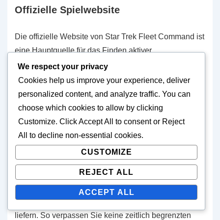
Offizielle Spielwebsite
Die offizielle Website von Star Trek Fleet Command ist
eine Hauptquelle für das Finden aktiver
Geschenkcodes. Die Entwickler veröffentlichen oft
We respect your privacy
neue Codes während Veranstaltungen oder Updates,
Cookies help us improve your experience, deliver
sodass ein häufiger Besuch der Seite Ihnen helfen
personalized content, and analyze traffic. You can
kann, diese Aktionen frühzeitig zu erfassen. Suchen
choose which cookies to allow by clicking
Sie nach einem speziellen Abschnitt für Nachrichten
Customize
. Click
Accept All
to consent or
Reject
oder Ankündigungen, in dem Codes aufgeführt sein
All
to decline non-essential cookies.
könnten.
CUSTOMIZE
REJECT ALL
Darüber hinaus kann die Anmeldung für Newsletter
oder Benachrichtigungen von der offiziellen Seite
ACCEPT ALL
Ihnen rechtzeitige Updates direkt in Ihr Postfach
liefern. So verpassen Sie keine zeitlich begrenzten